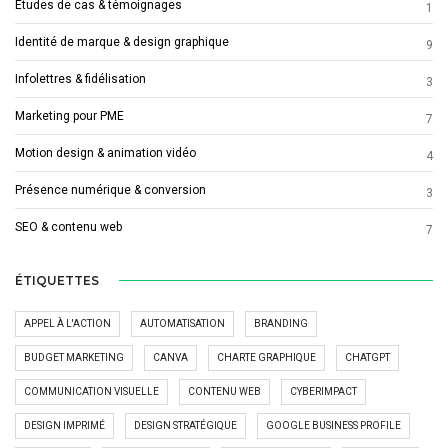
Études de cas & témoignages
1
Identité de marque & design graphique
9
Infolettres & fidélisation
3
Marketing pour PME
7
Motion design & animation vidéo
4
Présence numérique & conversion
3
SEO & contenu web
7
ÉTIQUETTES
APPEL À L'ACTION
AUTOMATISATION
BRANDING
BUDGET MARKETING
CANVA
CHARTE GRAPHIQUE
CHATGPT
COMMUNICATION VISUELLE
CONTENU WEB
CYBERIMPACT
DESIGN IMPRIMÉ
DESIGN STRATÉGIQUE
GOOGLE BUSINESS PROFILE