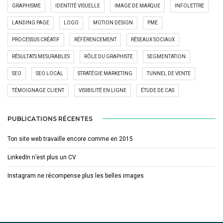
GRAPHISME
IDENTITÉ VISUELLE
IMAGE DE MARQUE
INFOLETTRE
LANDING PAGE
LOGO
MOTION DESIGN
PME
PROCESSUS CRÉATIF
RÉFÉRENCEMENT
RÉSEAUX SOCIAUX
RÉSULTATS MESURABLES
RÔLE DU GRAPHISTE
SEGMENTATION
SEO
SEO LOCAL
STRATÉGIE MARKETING
TUNNEL DE VENTE
TÉMOIGNAGE CLIENT
VISIBILITÉ EN LIGNE
ÉTUDE DE CAS
PUBLICATIONS RÉCENTES
Ton site web travaille encore comme en 2015
LinkedIn n’est plus un CV
Instagram ne récompense plus les belles images