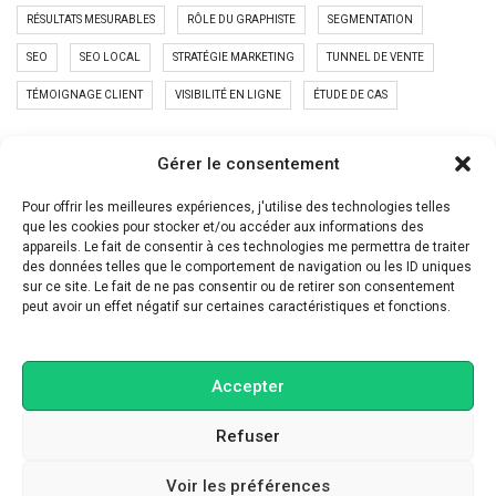
RÉSULTATS MESURABLES
RÔLE DU GRAPHISTE
SEGMENTATION
SEO
SEO LOCAL
STRATÉGIE MARKETING
TUNNEL DE VENTE
TÉMOIGNAGE CLIENT
VISIBILITÉ EN LIGNE
ÉTUDE DE CAS
PUBLICATIONS RÉCENTES
Gérer le consentement
Ton site web travaille encore comme en 2015
Pour offrir les meilleures expériences, j'utilise des technologies telles
que les cookies pour stocker et/ou accéder aux informations des
LinkedIn n’est plus un CV
appareils. Le fait de consentir à ces technologies me permettra de traiter
des données telles que le comportement de navigation ou les ID uniques
Instagram ne récompense plus les belles images
sur ce site. Le fait de ne pas consentir ou de retirer son consentement
peut avoir un effet négatif sur certaines caractéristiques et fonctions.
Accepter
Refuser
Voir les préférences
Graphiste, motion designer et blogueur