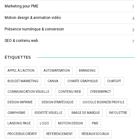
Marketing pour PME
7
Motion design & animation vidéo
4
Présence numérique & conversion
3
SEO & contenu web
7
ÉTIQUETTES
APPEL À L'ACTION
AUTOMATISATION
BRANDING
BUDGET MARKETING
CANVA
CHARTE GRAPHIQUE
CHATGPT
COMMUNICATION VISUELLE
CONTENU WEB
CYBERIMPACT
DESIGN IMPRIMÉ
DESIGN STRATÉGIQUE
GOOGLE BUSINESS PROFILE
GRAPHISME
IDENTITÉ VISUELLE
IMAGE DE MARQUE
INFOLETTRE
LANDING PAGE
LOGO
MOTION DESIGN
PME
PROCESSUS CRÉATIF
RÉFÉRENCEMENT
RÉSEAUX SOCIAUX