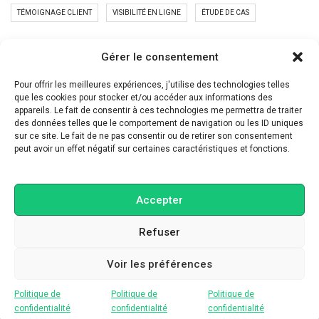
TÉMOIGNAGE CLIENT
VISIBILITÉ EN LIGNE
ÉTUDE DE CAS
PUBLICATIONS RÉCENTES
Gérer le consentement
Ton site web travaille encore comme en 2015
Pour offrir les meilleures expériences, j'utilise des technologies telles
que les cookies pour stocker et/ou accéder aux informations des
LinkedIn n’est plus un CV
appareils. Le fait de consentir à ces technologies me permettra de traiter
des données telles que le comportement de navigation ou les ID uniques
Instagram ne récompense plus les belles images
sur ce site. Le fait de ne pas consentir ou de retirer son consentement
peut avoir un effet négatif sur certaines caractéristiques et fonctions.
Accepter
Refuser
Voir les préférences
Graphiste, motion designer et blogueur
Fait et réalisé par moi-même
Politique de
Politique de
Politique de
confidentialité
confidentialité
confidentialité