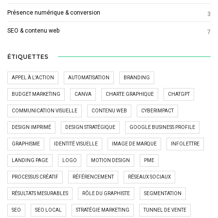
Présence numérique & conversion
3
SEO & contenu web
7
ÉTIQUETTES
APPEL À L'ACTION
AUTOMATISATION
BRANDING
BUDGET MARKETING
CANVA
CHARTE GRAPHIQUE
CHATGPT
COMMUNICATION VISUELLE
CONTENU WEB
CYBERIMPACT
DESIGN IMPRIMÉ
DESIGN STRATÉGIQUE
GOOGLE BUSINESS PROFILE
GRAPHISME
IDENTITÉ VISUELLE
IMAGE DE MARQUE
INFOLETTRE
LANDING PAGE
LOGO
MOTION DESIGN
PME
PROCESSUS CRÉATIF
RÉFÉRENCEMENT
RÉSEAUX SOCIAUX
RÉSULTATS MESURABLES
RÔLE DU GRAPHISTE
SEGMENTATION
SEO
SEO LOCAL
STRATÉGIE MARKETING
TUNNEL DE VENTE