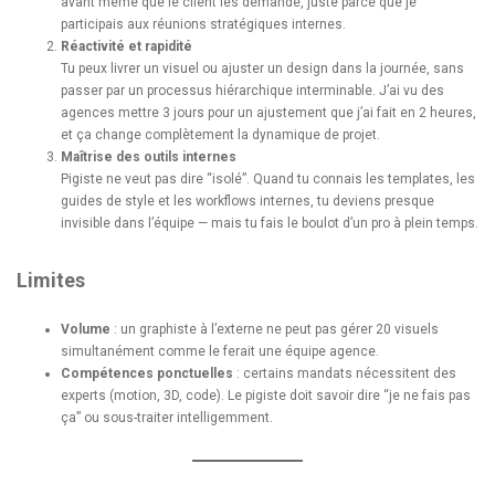
avant même que le client les demande, juste parce que je
participais aux réunions stratégiques internes.
Réactivité et rapidité
Tu peux livrer un visuel ou ajuster un design dans la journée, sans
passer par un processus hiérarchique interminable. J’ai vu des
agences mettre 3 jours pour un ajustement que j’ai fait en 2 heures,
et ça change complètement la dynamique de projet.
Maîtrise des outils internes
Pigiste ne veut pas dire “isolé”. Quand tu connais les templates, les
guides de style et les workflows internes, tu deviens presque
invisible dans l’équipe — mais tu fais le boulot d’un pro à plein temps.
Limites
Volume
: un graphiste à l’externe ne peut pas gérer 20 visuels
simultanément comme le ferait une équipe agence.
Compétences ponctuelles
: certains mandats nécessitent des
experts (motion, 3D, code). Le pigiste doit savoir dire “je ne fais pas
ça” ou sous-traiter intelligemment.