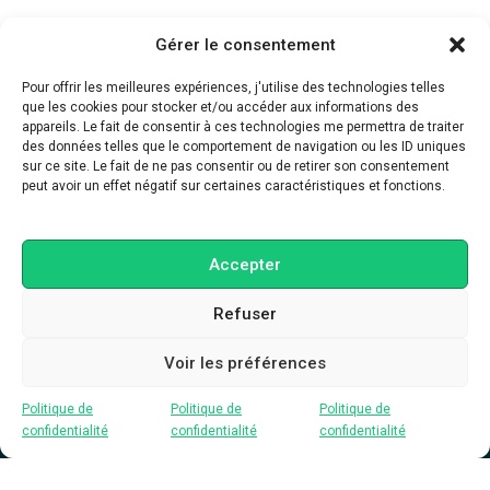
PUBLICATIONS RÉCENTES
Gérer le consentement
Ton site web travaille encore comme en 2015
Pour offrir les meilleures expériences, j'utilise des technologies telles
que les cookies pour stocker et/ou accéder aux informations des
LinkedIn n’est plus un CV
appareils. Le fait de consentir à ces technologies me permettra de traiter
des données telles que le comportement de navigation ou les ID uniques
Instagram ne récompense plus les belles images
sur ce site. Le fait de ne pas consentir ou de retirer son consentement
peut avoir un effet négatif sur certaines caractéristiques et fonctions.
Accepter
Refuser
Voir les préférences
Graphiste, motion designer et blogueur
Fait et réalisé par moi-même
Politique de
Politique de
Politique de
confidentialité
confidentialité
confidentialité