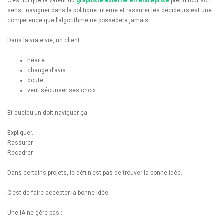
C’est ici que la valeur du
graphiste externe en entreprise
prend tout son
sens : naviguer dans la politique interne et rassurer les décideurs est une
compétence que l’algorithme ne possédera jamais.
Dans la vraie vie, un client :
hésite
change d’avis
doute
veut sécuriser ses choix
Et quelqu’un doit naviguer ça.
Expliquer.
Rassurer.
Recadrer.
Dans certains projets, le défi n’est pas de trouver la bonne idée.
C’est de faire accepter la bonne idée.
Une IA ne gère pas :