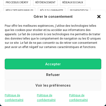
PROCESSUS CRÉATIF
RÉFÉRENCEMENT
RÉSEAUX SOCIAUX
RÉSULTATS MESURABLES
RÔLE DU GRAPHISTE
SEGMENTATION
Gérer le consentement
SEO
SEO LOCAL
STRATÉGIE MARKETING
TUNNEL DE VENTE
Pour offrir les meilleures expériences, j'utilise des technologies telles
TÉMOIGNAGE CLIENT
VISIBILITÉ EN LIGNE
ÉTUDE DE CAS
que les cookies pour stocker et/ou accéder aux informations des
appareils. Le fait de consentir à ces technologies me permettra de traiter
des données telles que le comportement de navigation ou les ID uniques
PUBLICATIONS RÉCENTES
sur ce site. Le fait de ne pas consentir ou de retirer son consentement
peut avoir un effet négatif sur certaines caractéristiques et fonctions.
Ton site web travaille encore comme en 2015
LinkedIn n’est plus un CV
Accepter
Instagram ne récompense plus les belles images
Refuser
Voir les préférences
Politique de
Politique de
Politique de
confidentialité
confidentialité
confidentialité