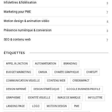
Infolettres & fidélisation
3
Marketing pour PME
7
Motion design & animation vidéo
4
Présence numérique & conversion
3
SEO & contenu web
7
ÉTIQUETTES
APPEL À L'ACTION
AUTOMATISATION
BRANDING
BUDGET MARKETING
CANVA
CHARTE GRAPHIQUE
CHATGPT
COMMUNICATION VISUELLE
CONTENU WEB
CYBERIMPACT
DESIGN IMPRIMÉ
DESIGN STRATÉGIQUE
GOOGLE BUSINESS PROFILE
GRAPHISME
IDENTITÉ VISUELLE
IMAGE DE MARQUE
INFOLETTRE
LANDING PAGE
LOGO
MOTION DESIGN
PME