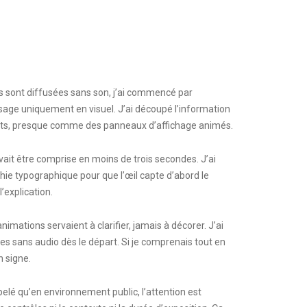
 sont diffusées sans son, j’ai commencé par
sage uniquement en visuel. J’ai découpé l’information
urts, presque comme des panneaux d’affichage animés.
it être comprise en moins de trois secondes. J’ai
rchie typographique pour que l’œil capte d’abord le
l’explication.
animations servaient à clarifier, jamais à décorer. J’ai
es sans audio dès le départ. Si je comprenais tout en
n signe.
pelé qu’en environnement public, l’attention est