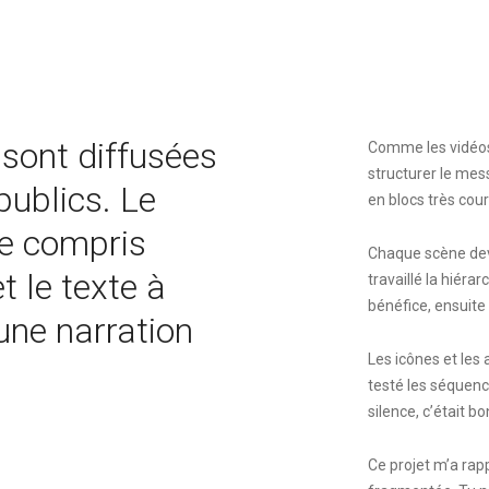
 sont diffusées
Comme les vidéos
structurer le mes
publics. Le
en blocs très co
e compris
Chaque scène deva
 le texte à
travaillé la hiéra
bénéfice, ensuite 
une narration
Les icônes et les 
testé les séquenc
silence, c’était bo
Ce projet m’a rap