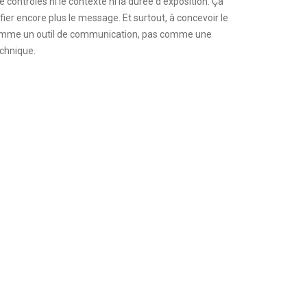
contrôles ni le contexte ni la durée d’exposition. Ça
fier encore plus le message. Et surtout, à concevoir le
omme un outil de communication, pas comme une
chnique.