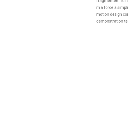
fragmentée. Tu ne 
m’a forcé à simpli
motion design c
démonstration te