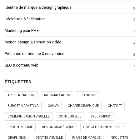
Identité de marque & design graphique
9
Infolettres & fidélisation
3
Marketing pour PME
7
Motion design & animation vidéo
4
Présence numérique & conversion
3
SEO & contenu web
7
ÉTIQUETTES
APPEL À L'ACTION
AUTOMATISATION
BRANDING
BUDGET MARKETING
CANVA
CHARTE GRAPHIQUE
CHATGPT
COMMUNICATION VISUELLE
CONTENU WEB
CYBERIMPACT
DESIGN IMPRIMÉ
DESIGN STRATÉGIQUE
GOOGLE BUSINESS PROFILE
GRAPHISME
IDENTITÉ VISUELLE
IMAGE DE MARQUE
INFOLETTRE