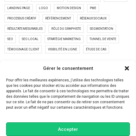
LANDING PAGE
LOGO
MOTION DESIGN
PME
PROCESSUS CRÉATIF
RÉFÉRENCEMENT
RÉSEAUX SOCIAUX
RÉSULTATS MESURABLES
RÔLE DU GRAPHISTE
SEGMENTATION
SEO
SEO LOCAL
STRATÉGIE MARKETING
TUNNEL DE VENTE
TÉMOIGNAGE CLIENT
VISIBILITÉ EN LIGNE
ÉTUDE DE CAS
PUBLICATIONS RÉCENTES
Gérer le consentement
Ton site web travaille encore comme en 2015
Pour offrir les meilleures expériences, j'utilise des technologies telles
que les cookies pour stocker et/ou accéder aux informations des
LinkedIn n’est plus un CV
appareils. Le fait de consentir à ces technologies me permettra de traiter
des données telles que le comportement de navigation ou les ID uniques
Instagram ne récompense plus les belles images
sur ce site. Le fait de ne pas consentir ou de retirer son consentement
peut avoir un effet négatif sur certaines caractéristiques et fonctions.
Accepter