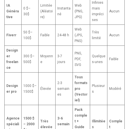
Infinies
IA
Limitée
Web
0 $–
Instanta
mais
Généra
(Aléatoi
(PNG,
Aucun
30$
né
impréci
tive
re)
JPG)
ses
Web
50 $–
Très
Fiverr
Faible
24-48 h
(JPG,
Aucun
100$
limité
PNG)
Design
PNG,
er
300 $–
Moyenn
3-7
Quelque
PDF,
Faible
freelan
500$
e
jours
s-unes
SVG
ce
Tous
2-3
formats
Design
1000 $–
Plusieur
Élevée
semain
pro
Modéré
er pro
1500$
s
es
(Vector
iel)
Pack
comple
Agence
1500 $
3-6
Très
t +
Illimitée
Comple
spéciali
– 2000
semain
élevée
Guide
s
t