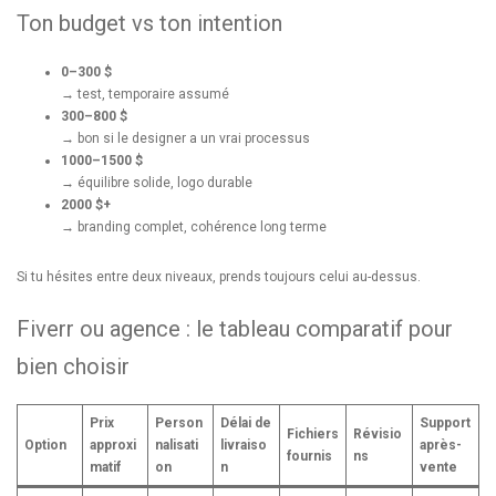
Ton budget vs ton intention
0–300 $
→ test, temporaire assumé
300–800 $
→ bon si le designer a un vrai processus
1000–1500 $
→ équilibre solide, logo durable
2000 $+
→ branding complet, cohérence long terme
Si tu hésites entre deux niveaux, prends toujours celui au-dessus.
Fiverr ou agence : le tableau comparatif pour
bien choisir
Prix
Person
Délai de
Support
Fichiers
Révisio
Option
approxi
nalisati
livraiso
après-
fournis
ns
matif
on
n
vente